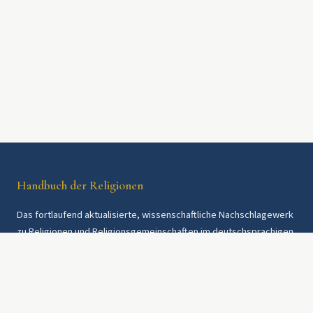
Handbuch der Religionen
Das fortlaufend aktualisierte, wissenschaftliche Nachschlagewerk
zu Religionen und Religionsgemeinschaften im deutschsprachigen
Raum und weltweit. Seit 1997.
Rechtliches