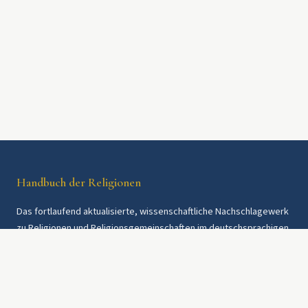
Handbuch der Religionen
Das fortlaufend aktualisierte, wissenschaftliche Nachschlagewerk
zu Religionen und Religionsgemeinschaften im deutschsprachigen
Raum und weltweit. Seit 1997.
Rechtliches