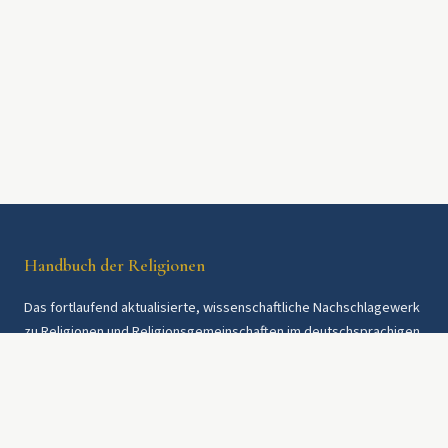
Handbuch der Religionen
Das fortlaufend aktualisierte, wissenschaftliche Nachschlagewerk
zu Religionen und Religionsgemeinschaften im deutschsprachigen
Raum und weltweit. Seit 1997.
Rechtliches