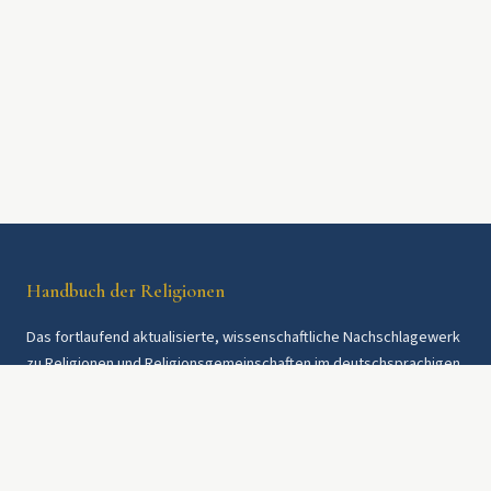
Handbuch der Religionen
Das fortlaufend aktualisierte, wissenschaftliche Nachschlagewerk
zu Religionen und Religionsgemeinschaften im deutschsprachigen
Raum und weltweit. Seit 1997.
Rechtliches