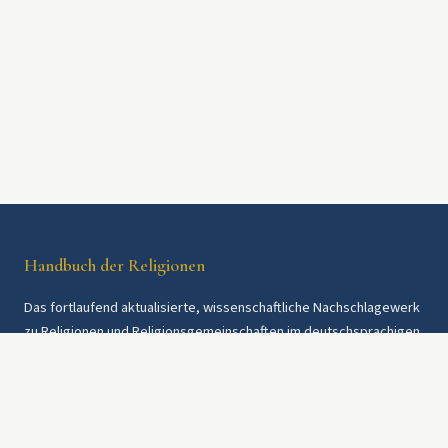
Handbuch der Religionen
Das fortlaufend aktualisierte, wissenschaftliche Nachschlagewerk
zu Religionen und Religionsgemeinschaften im deutschsprachigen
Raum und weltweit. Seit 1997.
Rechtliches