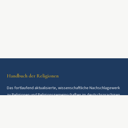
Handbuch der Religionen
Das fortlaufend aktualisierte, wissenschaftliche Nachschlagewerk
zu Religionen und Religionsgemeinschaften im deutschsprachigen
Raum und weltweit. Seit 1997.
Rechtliches