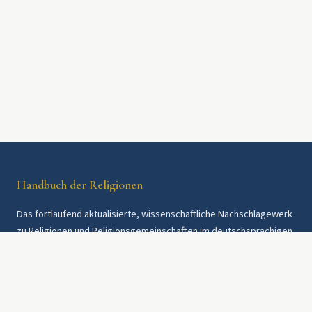
Handbuch der Religionen
Das fortlaufend aktualisierte, wissenschaftliche Nachschlagewerk
zu Religionen und Religionsgemeinschaften im deutschsprachigen
Raum und weltweit. Seit 1997.
Rechtliches