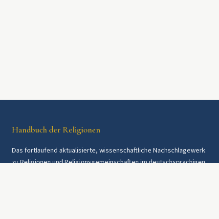
Handbuch der Religionen
Das fortlaufend aktualisierte, wissenschaftliche Nachschlagewerk
zu Religionen und Religionsgemeinschaften im deutschsprachigen
Raum und weltweit. Seit 1997.
Rechtliches