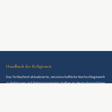
Handbuch der Religionen
Das fortlaufend aktualisierte, wissenschaftliche Nachschlagewerk
zu Religionen und Religionsgemeinschaften im deutschsprachigen
Raum und weltweit. Seit 1997.
Rechtliches