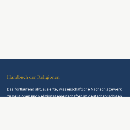
Handbuch der Religionen
Das fortlaufend aktualisierte, wissenschaftliche Nachschlagewerk
zu Religionen und Religionsgemeinschaften im deutschsprachigen
Raum und weltweit. Seit 1997.
Rechtliches