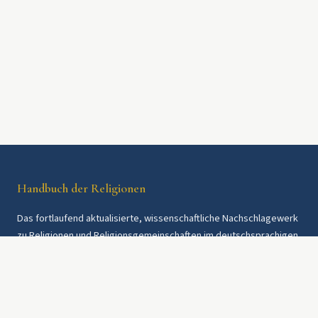
Handbuch der Religionen
Das fortlaufend aktualisierte, wissenschaftliche Nachschlagewerk
zu Religionen und Religionsgemeinschaften im deutschsprachigen
Raum und weltweit. Seit 1997.
Rechtliches