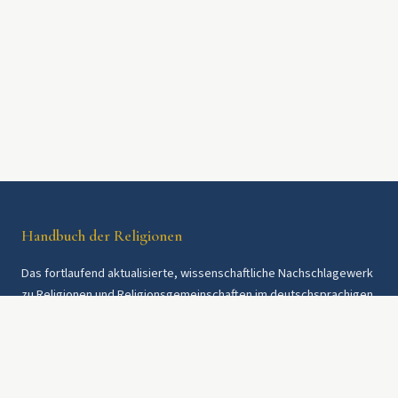
Handbuch der Religionen
Das fortlaufend aktualisierte, wissenschaftliche Nachschlagewerk
zu Religionen und Religionsgemeinschaften im deutschsprachigen
Raum und weltweit. Seit 1997.
Rechtliches