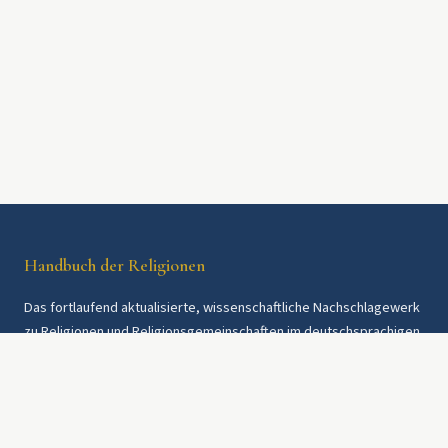
Handbuch der Religionen
Das fortlaufend aktualisierte, wissenschaftliche Nachschlagewerk
zu Religionen und Religionsgemeinschaften im deutschsprachigen
Raum und weltweit. Seit 1997.
Rechtliches