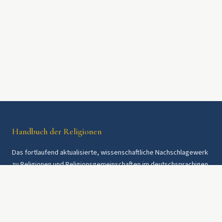
Handbuch der Religionen
Das fortlaufend aktualisierte, wissenschaftliche Nachschlagewerk
zu Religionen und Religionsgemeinschaften im deutschsprachigen
Raum und weltweit. Seit 1997.
Rechtliches