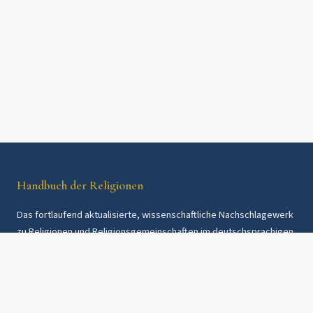
Handbuch der Religionen
Das fortlaufend aktualisierte, wissenschaftliche Nachschlagewerk
zu Religionen und Religionsgemeinschaften im deutschsprachigen
Raum und weltweit. Seit 1997.
Rechtliches