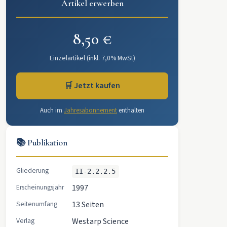
Artikel erwerben
8,50 €
Einzelartikel (inkl. 7,0% MwSt)
🛒 Jetzt kaufen
Auch im
Jahresabonnement
enthalten
📚 Publikation
Gliederung
II-2.2.2.5
Erscheinungsjahr
1997
Seitenumfang
13 Seiten
Verlag
Westarp Science