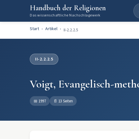
Handbuch der Religionen
Das wissenschaftliche Nachschlagewerk
Start
Artikel
II-2.2.2.5
II-2.2.2.5
Voigt, Evangelisch-meth
📅
1997
📄
13 Seiten