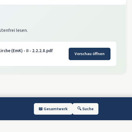
stenfrei lesen.
rche (EmK) - II - 2.2.2.8.pdf
Vorschau öffnen
📖 Gesamtwerk
🔍 Suche