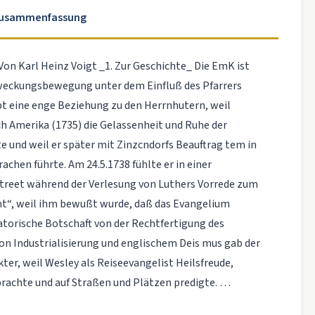
Zusammenfassung
on Karl Heinz Voigt _1. Zur Geschichte_ Die EmK ist
rweckungsbewegung unter dem Einfluß des Pfarrers
bt eine enge Beziehung zu den Herrnhutern, weil
h Amerika (1735) die Gelassenheit und Ruhe der
und weil er später mit Zinzcndorfs Beauftrag­ tem in
chen führte. Am 24.5.1738 fühlte er in einer
treet während der Verlesung von Luthers Vorrede zum
mt“, weil ihm bewußt wurde, daß das Evangelium
matorische Botschaft von der Rechtfertigung des
on Industrialisierung und englischem Deis­ mus gab der
er, weil Wesley als Reiseevangelist Heilsfreude,
rachte und auf Straßen und Plätzen predigte. …