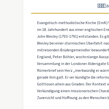
🇩🇪 
Evangelisch-methodistische Kirche (EmK) V
im 18. Jahrhundert aus einer englischen E
John Wesley (1703-1791) entstanden. Es gi
Wesley bei einer stürmischen Überfahrt nac
mitreisenden Brüdergemeindler bewunderte 
England, Peter Böhler, wochcnlange Ausspra
Versammlung in der Londoner Aldersgate S
Römerbrief sein Herz „merkwürdig er­ wär
gerade ihm galt. Er ver­ kündigte die refor
Gottlosen allein aus Gnaden. Der Kontext v
Verkündigung einen missionarischen Charakt
Zuversicht und Hoffnung zu den Menschen b