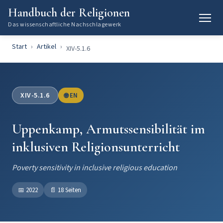
Handbuch der Religionen
Das wissenschaftliche Nachschlagewerk
Start
Artikel
XIV-5.1.6
XIV-5.1.6
🌐 EN
Uppenkamp, Armutssensibilität im
inklusiven Religionsunterricht
Poverty sensitivity in inclusive religious education
📅
2022
📄
18 Seiten