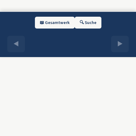
📖 Gesamtwerk
🔍 Suche
◀
▶