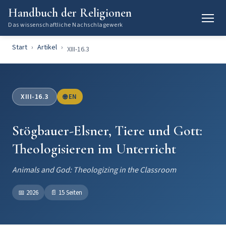
Handbuch der Religionen
Das wissenschaftliche Nachschlagewerk
Start
Artikel
XIII-16.3
XIII-16.3
🌐 EN
Stögbauer-Elsner, Tiere und Gott:
Theologisieren im Unterricht
Animals and God: Theologizing in the Classroom
📅
2026
📄
15 Seiten