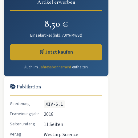
Artikel erwerben
8,50 €
Einzelartikel (inkl. 7,0% MwSt)
🛒 Jetzt kaufen
Auch im
Jahresabonnement
enthalten
📚 Publikation
Gliederung
XIV-6.1
Erscheinungsjahr
2018
Seitenumfang
11 Seiten
Verlag
Westarp Science