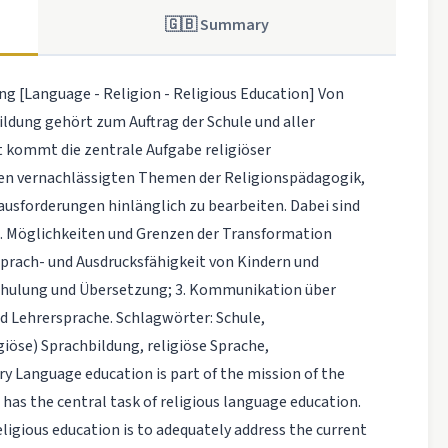
🇬🇧 Summary
dung [Language - Religion - Religious Education] Von
dung gehört zum Auftrag der Schule und aller
t kommt die zentrale Aufgabe religiöser
 den vernachlässigten Themen der Religionspädagogik,
sforderungen hinlänglich zu bearbeiten. Dabei sind
. Möglichkeiten und Grenzen der Transformation
 Sprach- und Ausdrucksfähigkeit von Kindern und
chulung und Übersetzung; 3. Kommunikation über
nd Lehrersprache. Schlagwörter: Schule,
iöse) Sprachbildung, religiöse Sprache,
 Language education is part of the mission of the
 has the central task of religious language education.
ligious education is to adequately address the current