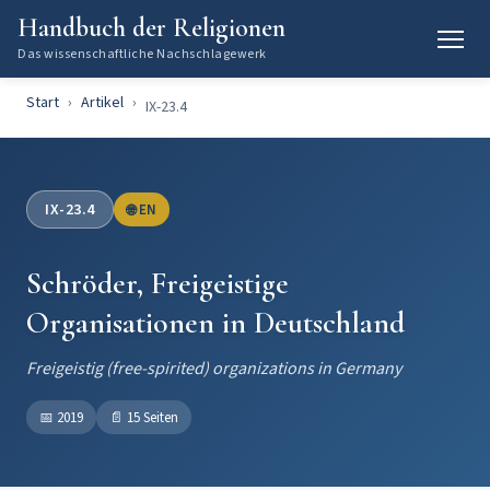
Handbuch der Religionen
Das wissenschaftliche Nachschlagewerk
Start
Artikel
IX-23.4
IX-23.4
🌐 EN
Schröder, Freigeistige
Organisationen in Deutschland
Freigeistig (free-spirited) organizations in Germany
📅
2019
📄
15 Seiten