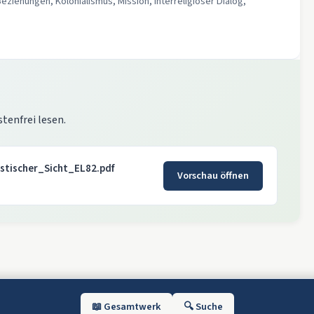
Beziehungen, Kolonialismus, Mission, interreligiöser Dialog,
stenfrei lesen.
stischer_Sicht_EL82.pdf
Vorschau öffnen
📖 Gesamtwerk
🔍 Suche