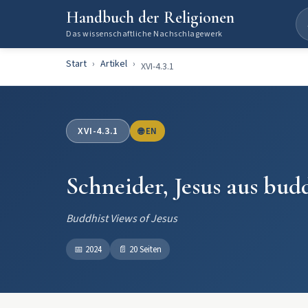
Handbuch der Religionen
Das wissenschaftliche Nachschlagewerk
Start
Artikel
XVI-4.3.1
XVI-4.3.1
🌐 EN
Schneider, Jesus aus bud
Buddhist Views of Jesus
📅
2024
📄
20 Seiten