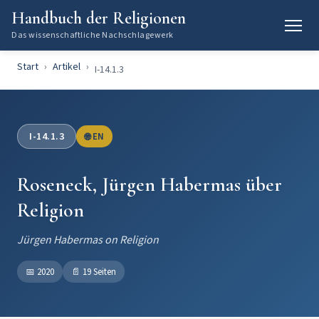
Handbuch der Religionen
Das wissenschaftliche Nachschlagewerk
Start
Artikel
I-14.1.3
I-14.1.3
🌐 EN
Roseneck, Jürgen Habermas über
Religion
Jürgen Habermas on Religion
📅
2020
📄
19 Seiten