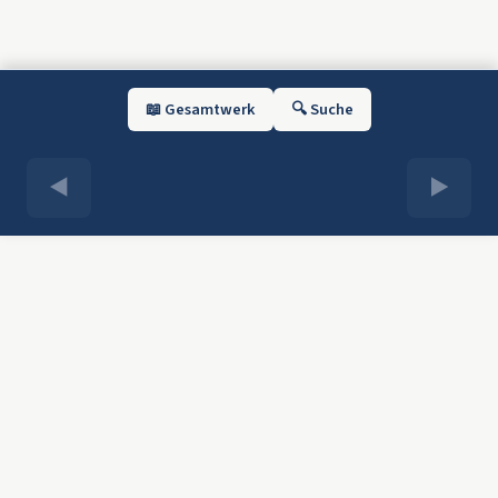
📖 Gesamtwerk
🔍 Suche
◀
▶