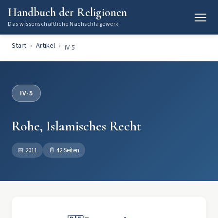
Handbuch der Religionen
Das wissenschaftliche Nachschlagewerk
Start
Artikel
IV-5
IV-5
Rohe, Islamisches Recht
📅
2011
📄
42 Seiten