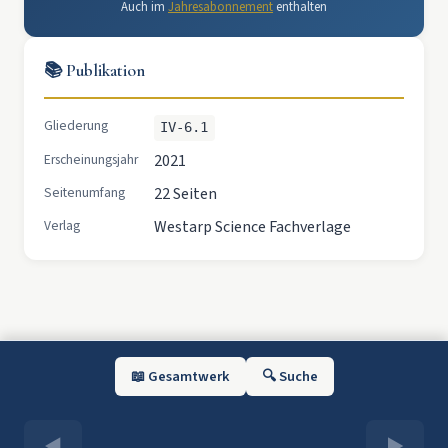
Auch im
Jahresabonnement
enthalten
📚 Publikation
Gliederung
IV-6.1
Erscheinungsjahr
2021
Seitenumfang
22 Seiten
Verlag
Westarp Science Fachverlage
📖 Gesamtwerk
🔍 Suche
◀
▶