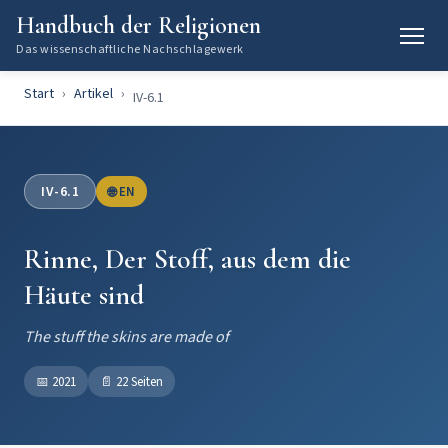
Handbuch der Religionen
Das wissenschaftliche Nachschlagewerk
Start
Artikel
IV-6.1
IV-6.1
🌐 EN
Rinne, Der Stoff, aus dem die
Häute sind
The stuff the skins are made of
📅
2021
📄
22 Seiten