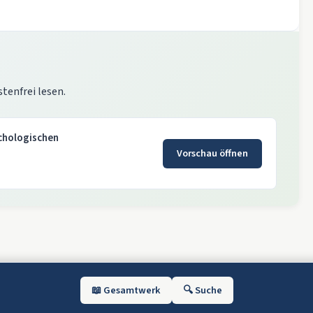
stenfrei lesen.
ychologischen
Vorschau öffnen
📖 Gesamtwerk
🔍 Suche