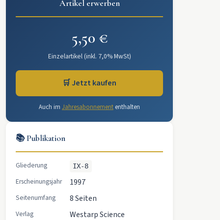
Artikel erwerben
5,50 €
Einzelartikel (inkl. 7,0% MwSt)
🛒 Jetzt kaufen
Auch im
Jahresabonnement
enthalten
📚 Publikation
Gliederung
IX-8
Erscheinungsjahr
1997
Seitenumfang
8 Seiten
Verlag
Westarp Science