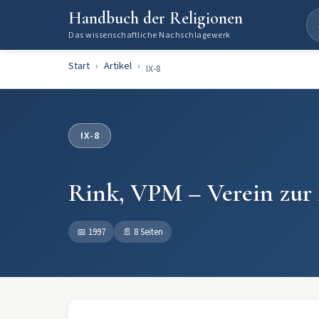
Handbuch der Religionen
Das wissenschaftliche Nachschlagewerk
Start
Artikel
IX-8
IX-8
Rink, VPM – Verein zur
📅
1997
📄
8 Seiten