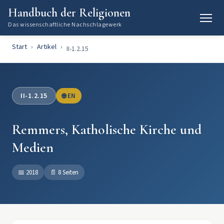
Handbuch der Religionen
Das wissenschaftliche Nachschlagewerk
Start
Artikel
II-1.2.15
II-1.2.15
🌐 EN
Remmers, Katholische Kirche und
Medien
📅
2018
📄
8 Seiten