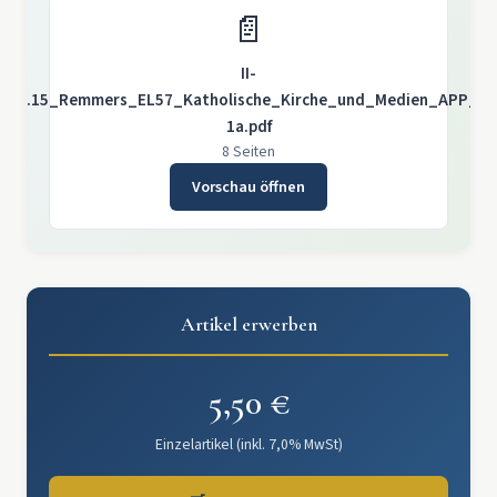
📄
II-
1.2.15_Remmers_EL57_Katholische_Kirche_und_Medien_APP_X-
1a.pdf
8 Seiten
Vorschau öffnen
Artikel erwerben
5,50 €
Einzelartikel (inkl. 7,0% MwSt)