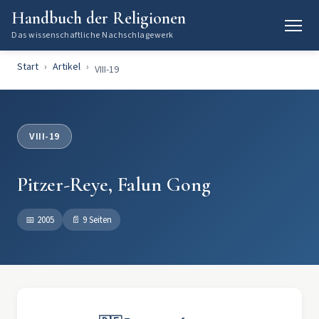
Handbuch der Religionen
Das wissenschaftliche Nachschlagewerk
Start
Artikel
VIII-19
VIII-19
Pitzer-Reye, Falun Gong
📅
2005
📄
9 Seiten