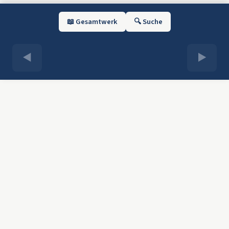
📖 Gesamtwerk
🔍 Suche
◀
▶