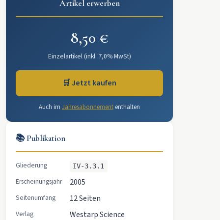
Artikel erwerben
8,50 €
Einzelartikel (inkl. 7,0% MwSt)
🛒 Jetzt kaufen
Auch im
Jahresabonnement
enthalten
📚 Publikation
Gliederung
IV-3.3.1
Erscheinungsjahr
2005
Seitenumfang
12 Seiten
Verlag
Westarp Science