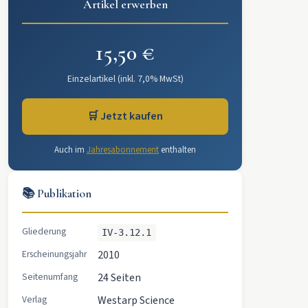
Artikel erwerben
15,50 €
Einzelartikel (inkl. 7,0% MwSt)
🛒 Jetzt kaufen
Auch im
Jahresabonnement
enthalten
📚 Publikation
Gliederung
IV-3.12.1
Erscheinungsjahr
2010
Seitenumfang
24 Seiten
Verlag
Westarp Science