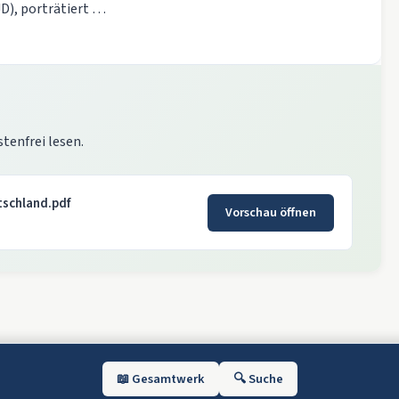
JD), porträtiert …
stenfrei lesen.
tschland.pdf
Vorschau öffnen
📖 Gesamtwerk
🔍 Suche