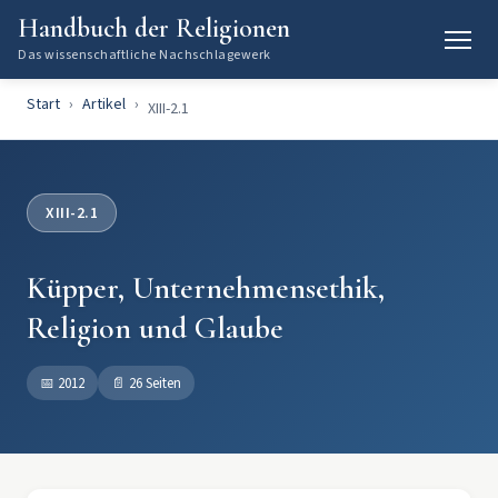
Handbuch der Religionen
Das wissenschaftliche Nachschlagewerk
Start
Artikel
XIII-2.1
XIII-2.1
Küpper, Unternehmensethik,
Religion und Glaube
📅
2012
📄
26 Seiten