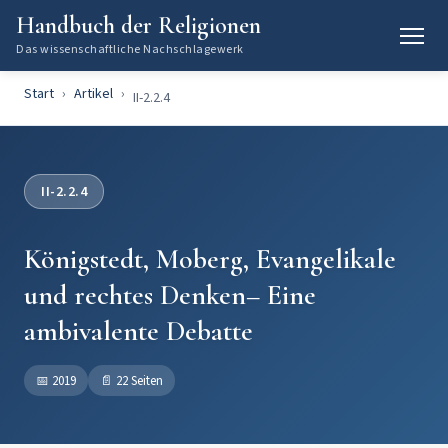
Handbuch der Religionen
Das wissenschaftliche Nachschlagewerk
Start
Artikel
II-2.2.4
II-2.2.4
Königstedt, Moberg, Evangelikale
und rechtes Denken– Eine
ambivalente Debatte
📅
2019
📄
22 Seiten