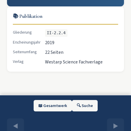
📚 Publikation
Gliederung
II-2.2.4
Erscheinungsjahr
2019
Seitenumfang
22 Seiten
Verlag
Westarp Science Fachverlage
📖 Gesamtwerk
🔍 Suche
◀
▶