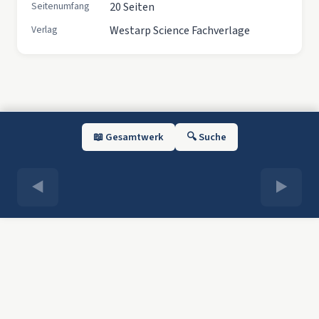
Seitenumfang
20 Seiten
Verlag
Westarp Science Fachverlage
📖 Gesamtwerk
🔍 Suche
◀
▶