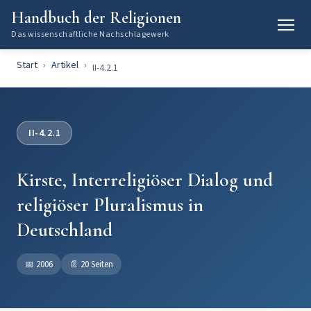
Handbuch der Religionen
Das wissenschaftliche Nachschlagewerk
Start
Artikel
II-4.2.1
II-4.2.1
Kirste, Interreligiöser Dialog und
religiöser Pluralismus in
Deutschland
📅
2006
📄
20 Seiten