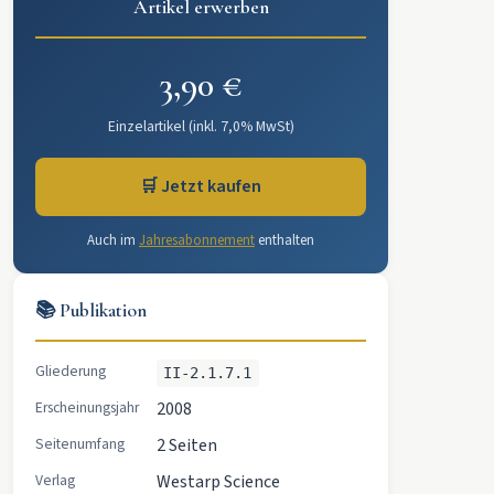
Artikel erwerben
3,90 €
Einzelartikel (inkl. 7,0% MwSt)
🛒 Jetzt kaufen
Auch im
Jahresabonnement
enthalten
📚 Publikation
Gliederung
II-2.1.7.1
Erscheinungsjahr
2008
Seitenumfang
2 Seiten
Verlag
Westarp Science