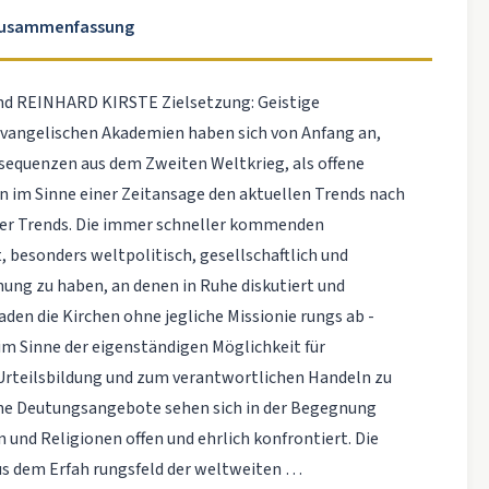
Zusammenfassung
nd REINHARD KIRSTE Zielsetzung: Geistige
evangelischen Akademien haben sich von Anfang an,
nsequenzen aus dem Zweiten Weltkrieg, als offene
en im Sinne einer Zeitansage den aktuellen Trends nach
her Trends. Die immer schneller kommenden
 besonders weltpolitisch, gesellschaftlich und
nung zu haben, an denen in Ruhe diskutiert und
den die Kirchen ohne jegliche Missionie rungs ab -
im Sinne der eigenständigen Möglichkeit für
Urteilsbildung und zum verantwortlichen Handeln zu
iche Deutungsangebote sehen sich in der Begegnung
nd Religionen offen und ehrlich konfrontiert. Die
s dem Erfah rungsfeld der weltweiten …