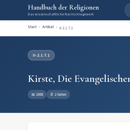
Handbuch der Religionen
Das wissenschaftliche Nachschlagewerk
Start
Artikel
II-2.1.7.1
II-2.1.7.1
Kirste, Die Evangelisch
📅
2008
📄
2 Seiten