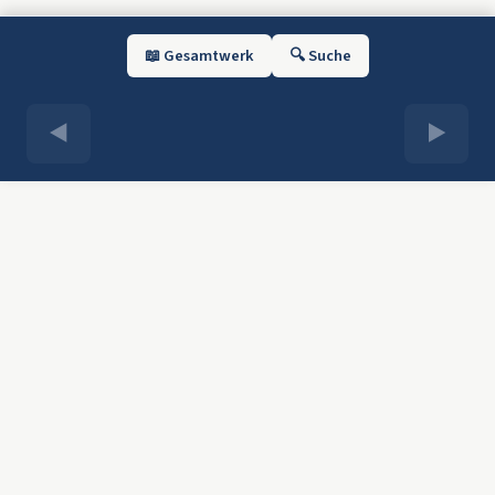
📖 Gesamtwerk
🔍 Suche
◀
▶