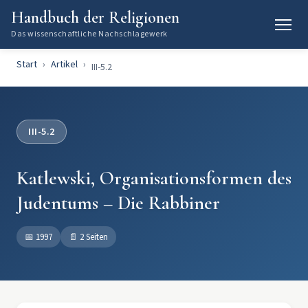
Handbuch der Religionen
Das wissenschaftliche Nachschlagewerk
Start
Artikel
III-5.2
III-5.2
Katlewski, Organisationsformen des
Judentums – Die Rabbiner
📅
1997
📄
2 Seiten