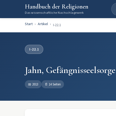
Handbuch der Religionen
Das wissenschaftliche Nachschlagewerk
Start
Artikel
I-22.1
I-22.1
Jahn, Gefängnisseelsorge
📅
2013
📄
14 Seiten