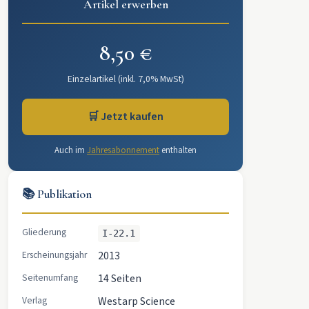
Artikel erwerben
8,50 €
Einzelartikel (inkl. 7,0% MwSt)
🛒 Jetzt kaufen
Auch im
Jahresabonnement
enthalten
📚 Publikation
Gliederung
I-22.1
Erscheinungsjahr
2013
Seitenumfang
14 Seiten
Verlag
Westarp Science