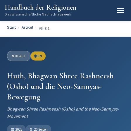
Handbuch der Religionen
Das wissenschaftliche Nachschlagewerk
Start
Artikel
VIII-8.1
VIII-8.1
🌐 EN
Huth, Bhagwan Shree Rashneesh
(Osho) und die Neo-Sannyas-
Bewegung
Bhagwan Shree Rashneesh (Osho) and the Neo-Sannyas-
Movement
📅
2022
📄
20 Seiten