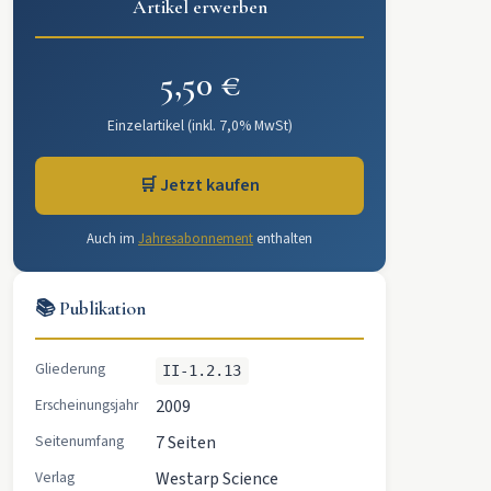
Artikel erwerben
5,50 €
Einzelartikel (inkl. 7,0% MwSt)
🛒 Jetzt kaufen
Auch im
Jahresabonnement
enthalten
📚 Publikation
Gliederung
II-1.2.13
Erscheinungsjahr
2009
Seitenumfang
7 Seiten
Verlag
Westarp Science