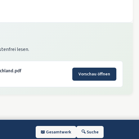
stenfrei lesen.
schland.pdf
Vorschau öffnen
📖 Gesamtwerk
🔍 Suche