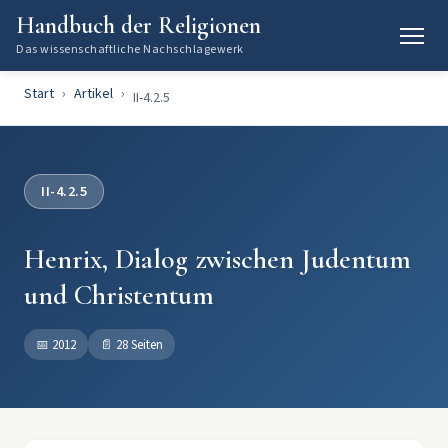
Handbuch der Religionen
Das wissenschaftliche Nachschlagewerk
Start
Artikel
II-4.2.5
II-4.2.5
Henrix, Dialog zwischen Judentum
und Christentum
📅
2012
📄
28 Seiten