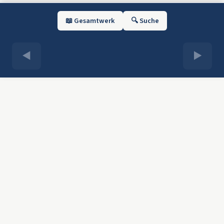
📖 Gesamtwerk
🔍 Suche
◀
▶