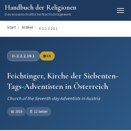
Handbuch der Religionen
Das wissenschaftliche Nachschlagewerk
Start
Artikel
II-2.2.2.10.1
II-2.2.2.10.1
🌐 EN
Feichtinger, Kirche der Siebenten-
Tags-Adventisten in Österreich
Church of the Seventh-day Adventists in Austria
📅
2019
📄
12 Seiten