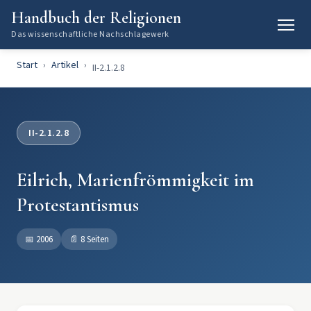
Handbuch der Religionen
Das wissenschaftliche Nachschlagewerk
Start
Artikel
II-2.1.2.8
II-2.1.2.8
Eilrich, Marienfrömmigkeit im
Protestantismus
📅
2006
📄
8 Seiten