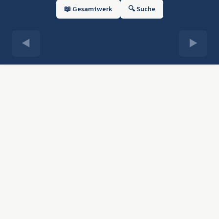
📖 Gesamtwerk
🔍 Suche
◀
▶