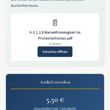
kostenfrei lesen.
📄
II-2.1.2.8 Marienfrömmigkeit im
Protestantismus.pdf
8 Seiten
Vorschau öffnen
Artikel erwerben
5,50 €
Einzelartikel (inkl. 7,0% MwSt)