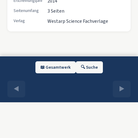
Erscheinungsjahr
2014
Seitenumfang
3 Seiten
Verlag
Westarp Science Fachverlage
📖 Gesamtwerk
🔍 Suche
◀
▶