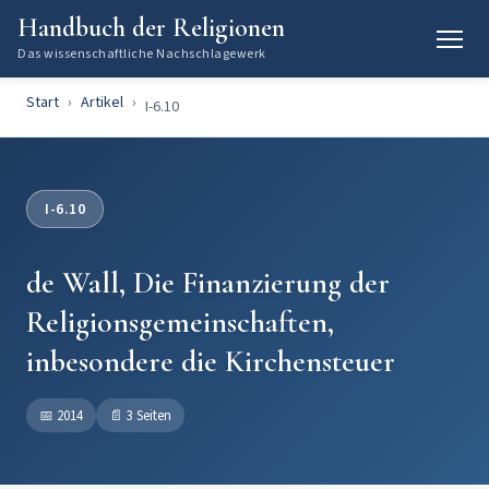
Handbuch der Religionen
Das wissenschaftliche Nachschlagewerk
Start
Artikel
I-6.10
I-6.10
de Wall, Die Finanzierung der
Religionsgemeinschaften,
inbesondere die Kirchensteuer
📅
2014
📄
3 Seiten