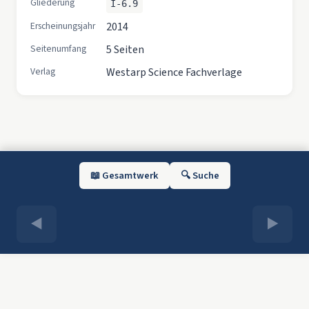
Gliederung
I-6.9
Erscheinungsjahr
2014
Seitenumfang
5 Seiten
Verlag
Westarp Science Fachverlage
📖 Gesamtwerk
🔍 Suche
◀
▶