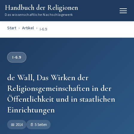
Handbuch der Religionen
Das wissenschaftliche Nachschlagewerk
Start
Artikel
I-6.9
I-6.9
de Wall, Das Wirken der
Religionsgemeinschaften in der
Öffentlichkeit und in staatlichen
Einrichtungen
📅
2014
📄
5 Seiten