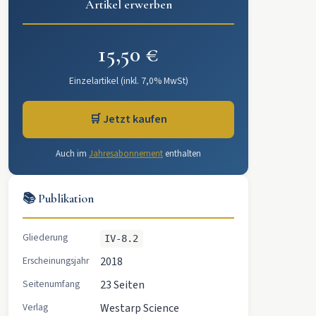
Artikel erwerben
15,50 €
Einzelartikel (inkl. 7,0% MwSt)
🛒 Jetzt kaufen
Auch im
Jahresabonnement
enthalten
📚 Publikation
Gliederung
IV-8.2
Erscheinungsjahr
2018
Seitenumfang
23 Seiten
Verlag
Westarp Science