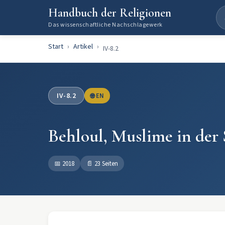
Handbuch der Religionen
Das wissenschaftliche Nachschlagewerk
Start
Artikel
IV-8.2
IV-8.2
🌐 EN
Behloul, Muslime in der
📅
2018
📄
23 Seiten