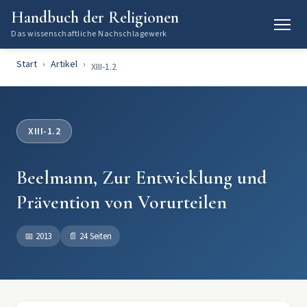
Handbuch der Religionen
Das wissenschaftliche Nachschlagewerk
Start
Artikel
XIII-1.2
XIII-1.2
Beelmann, Zur Entwicklung und
Prävention von Vorurteilen
📅
2013
📄
24 Seiten