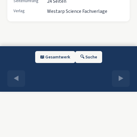
Seitenumfang
24 Seiten
Verlag
Westarp Science Fachverlage
📖 Gesamtwerk
🔍 Suche
◀
▶