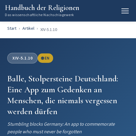
Handbuch der Religionen
Das wissenschaftliche Nachschlagewerk
Start
Artikel
XIV-5.1.10
XIV-5.1.10
🌐 EN
Balle, Stolpersteine Deutschland:
Eine App zum Gedenken an
Menschen, die niemals vergessen
werden dürfen
Stumbling blocks Germany: An app to commemorate
people who must never be forgotten