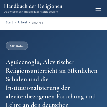
Handbuch der Religionen
Das wissenschaftliche Nachschlagewerk
Start
Artikel
XIV-5.3.1
XIV-5.3.1
Aguicenoglu, Alevitischer
Religionsunterricht an öffenlichen
Schulen und die
Institutionalisierung der
alevitenbezogenen Forschung und
Lehre an den deutschen