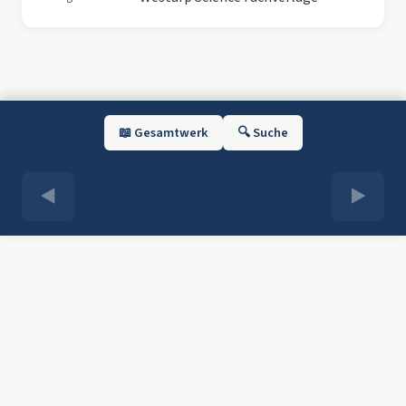
📖 Gesamtwerk
🔍 Suche
◀
▶